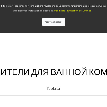
 e di terze parti per consentirti una migliore navigazione ed un corretto funzionamento delle pagine web.S
acconsento all’installazione dei cookies.
Modifica le impostazioni dei Cookies
Accetto i Cookies
ПРОДУКЦИЯ
КЛАССИФИКАЦИЯ
КАЧЕСТВО
НОВОСТИ
Д
ИТЕЛИ ДЛЯ ВАННОЙ КО
NoLita