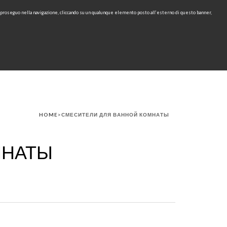
e proseguo nella navigazione, cliccando su un qualunque elemento posto all’esterno di questo banner,
ESSO
IN
find
ИЗАЙНЕРЫ
КОНТАКТЫ
СКАЧАТЬ
RU
HOME
>СМЕСИТЕЛИ ДЛЯ ВАННОЙ КОМНАТЫ
МНАТЫ