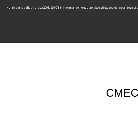
Nel rispetto della direttiva 2009/136/CE ti informiamo che questo sito utilizza cookie propri tecnici
ГЛАВНАЯ СТРАНИЦА
КОМПАНИИ
СМЕС