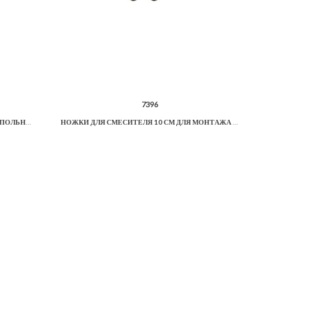
7396
НОЖКИ ДЛЯ СМЕСИТЕЛЯ 80 СМ ДЛЯ НАПОЛЬНОГО МОНТАЖА.
НОЖКИ ДЛЯ СМЕСИТЕЛЯ 10 СМ ДЛЯ МОНТАЖА К БОРТУ ВАННЫ.