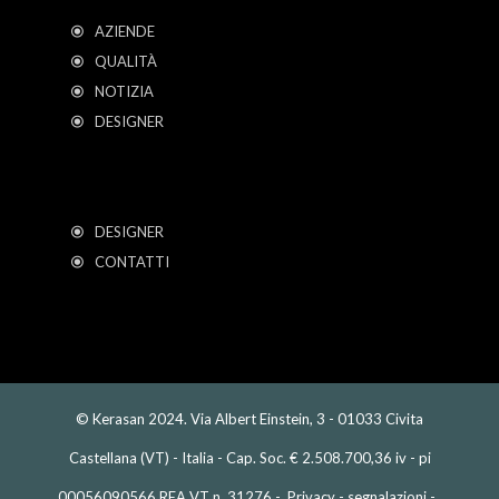
AZIENDE
QUALITÀ
NOTIZIA
DESIGNER
DESIGNER
CONTATTI
© Kerasan 2024. Via Albert Einstein, 3 - 01033 Civita
Castellana (VT) - Italia - Cap. Soc. € 2.508.700,36 iv - pi
00056090566 REA VT n. 31276 -
Privacy
-
segnalazioni
-