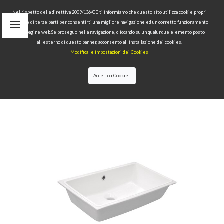
Nel rispetto della direttiva 2009/136/CE ti informiamo che questo sito utilizza cookie propri
tecnici e di terze parti per consentirti una migliore navigazione ed un corretto funzionamento
delle pagine web.Se proseguo nella navigazione, cliccando su un qualunque elemento posto
ESSO
all’esterno di questo banner, acconsento all’installazione dei cookies.
IN
Modifica le impostazioni dei Cookies
find
RU
Accetto i Cookies
HOME
>
РАКОВИНЫ
>
РАКОВИНЫ ДЛЯ
МЕБЕЛИ
>SLIM 90