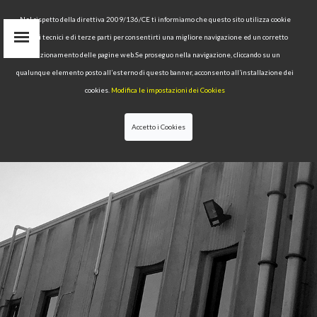
Nel rispetto della direttiva 2009/136/CE ti informiamo che questo sito utilizza cookie
propri tecnici e di terze parti per consentirti una migliore navigazione ed un corretto
funzionamento delle pagine web.Se proseguo nella navigazione, cliccando su un
ESSO
qualunque elemento posto all’esterno di questo banner, acconsento all’installazione dei
IN
find
cookies.
Modifica le impostazioni dei Cookies
RU
Accetto i Cookies